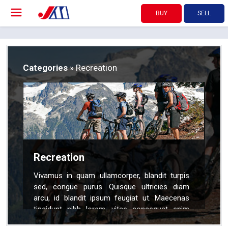
BUY
SELL
Categories
» Recreation
Recreation
Vivamus in quam ullamcorper, blandit turpis
sed, congue purus. Quisque ultricies diam
arcu, id blandit ipsum feugiat ut. Maecenas
tincidunt nibh lorem, vitae consequat enim
blandit volutpat. Donec vel velit nulla. Duis