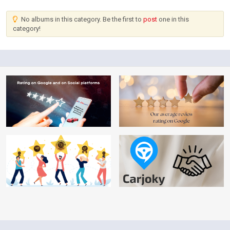
nunc libero, pretium eu sollicitudin vel,
molestie tempus erat. Nulla non velit eu eros
No albums in this category. Be the first to
post
one in this
vestibulum suscipit. Nulla eget pellentesque
category!
magna, at imperdiet odio. Ut quis malesuada
sapien. Maecenas vitae augue elementum,
blandit sapien ultricies, vulputate erat. Duis
elementum faucibus augue id aliquam. Mauris
iaculis leo quis nunc blandit hendrerit. Proin ut
libero tristique, interdum diam ac, pharetra
metus. Mauris rhoncus ipsum dignissim ex
ullamcorper, sed fringilla augue euismod. In
volutpat, sem venenatis tristique hendrerit,
sem lorem molestie ipsum, vel lobortis dolor
enim efficitur augue. Cum sociis natoque
penatibus et magnis dis parturient montes,
nascetur ridiculus mus.